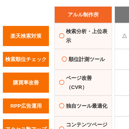
アルル制作所
検索分析・上位表
楽天検索対策
◯
△
示
検索順位チェック
◯
順位計測ツール
ページ改善
購買率改善
◯
（CVR）
RPP広告運用
◯
独自ツール最適化
コンテンツページ