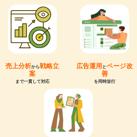
売上分析
戦略立
広告運用
ページ改
から
と
案
善
まで一貫して対応
を同時並行