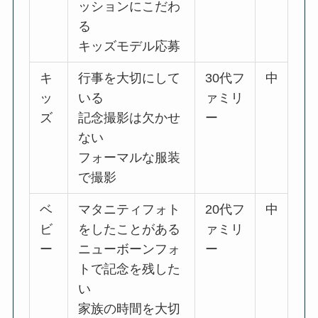
ッションにこだわ
る
キッズモデル応募
キ
行事を大切にして
30代フ
中
ッ
いる
ァミリ
ズ
記念撮影は欠かせ
ー
ない
フォーマルな服装
で撮影
ベ
マタニティフォト
20代フ
中
ビ
をしたことがある
ァミリ
ー
ニューボーンフォ
ー
トで記念を残した
い
家族の時間を大切