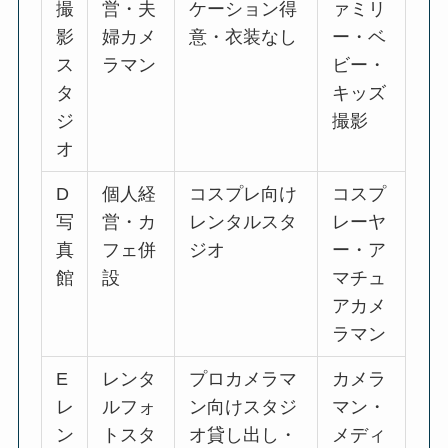
撮
営・夫
ケーション得
ァミリ
影
婦カメ
意・衣装なし
ー・ベ
ス
ラマン
ビー・
タ
キッズ
ジ
撮影
オ
D
個人経
コスプレ向け
コスプ
写
営・カ
レンタルスタ
レーヤ
真
フェ併
ジオ
ー・ア
館
設
マチュ
アカメ
ラマン
E
レンタ
プロカメラマ
カメラ
レ
ルフォ
ン向けスタジ
マン・
ン
トスタ
オ貸し出し・
メディ