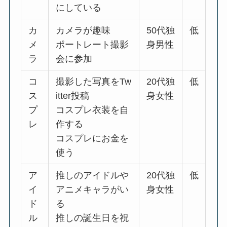
にしている
カ
カメラが趣味
50代独
低
メ
ポートレート撮影
身男性
ラ
会に参加
コ
撮影した写真をTw
20代独
低
ス
itter投稿
身女性
プ
コスプレ衣装を自
レ
作する
コスプレにお金を
使う
ア
推しのアイドルや
20代独
低
イ
アニメキャラがい
身女性
ド
る
ル
推しの誕生日を祝