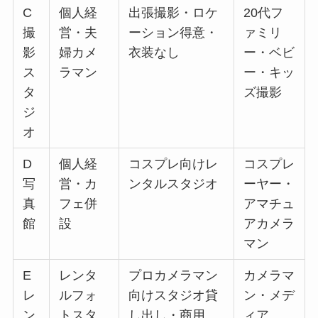
C
個人経
出張撮影・ロケ
20代フ
撮
営・夫
ーション得意・
ァミリ
影
婦カメ
衣装なし
ー・ベビ
ス
ラマン
ー・キッ
タ
ズ撮影
ジ
オ
D
個人経
コスプレ向けレ
コスプレ
写
営・カ
ンタルスタジオ
ーヤー・
真
フェ併
アマチュ
館
設
アカメラ
マン
E
レンタ
プロカメラマン
カメラマ
レ
ルフォ
向けスタジオ貸
ン・メデ
ン
トスタ
し出し・商用
ィア