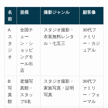
名
規模
撮影ジャンル
顧客像
前
A
全国チ
スタジオ撮影・
30代フ
ス
ェー
衣装無料レンタ
ァミリ
タ
ン・シ
ル・七五三
ー・カジ
ジ
ョッピ
ュアル
オ
ングモ
ール出
店
B
老舗写
スタジオ撮影・
30代フ
写
真館・
家族写真・証明
ァミリ
真
スタッ
写真
ー・フォ
館
フ5名
ーマル