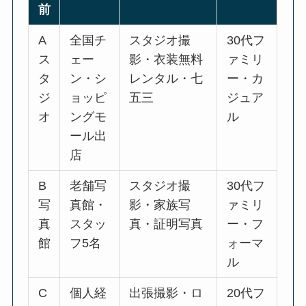
前
A
全国チ
スタジオ撮
30代フ
ス
ェー
影・衣装無料
ァミリ
タ
ン・シ
レンタル・七
ー・カ
ジ
ョッピ
五三
ジュア
オ
ングモ
ル
ール出
店
B
老舗写
スタジオ撮
30代フ
写
真館・
影・家族写
ァミリ
真
スタッ
真・証明写真
ー・フ
館
フ5名
ォーマ
ル
C
個人経
出張撮影・ロ
20代フ