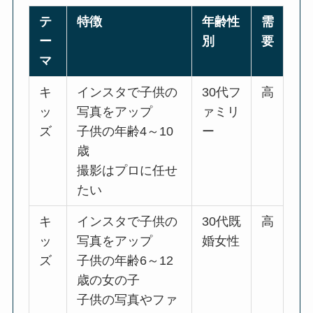
テ
特徴
年齢性
需
ー
別
要
マ
キ
インスタで子供の
30代フ
高
ッ
写真をアップ
ァミリ
ズ
子供の年齢4～10
ー
歳
撮影はプロに任せ
たい
キ
インスタで子供の
30代既
高
ッ
写真をアップ
婚女性
ズ
子供の年齢6～12
歳の女の子
子供の写真やファ