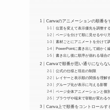
Canvaのアニメーションの順番
位置を変えて表示優先を調整す
ページを分けて順に見せるやり
素材ごとにアニメートを分けて
PowerPointに書き出して細か
書き出し後に順序が崩れる場合
Canvaで順番が思い通りになら
公式の仕様と現在の制限
レイヤーと表示順の関係を理解
グループ化が表示に与える影響
ページ全体アニメーションと個
ブラウザや端末で挙動が変わる
Canva上で順番をコントロール