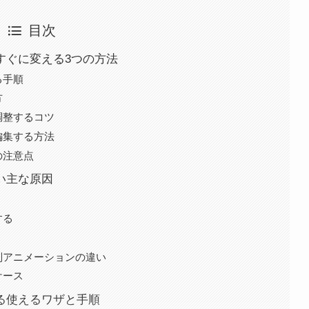
目次
をすぐに変える3つの方法
る手順
方
調整するコツ
く編集する方法
の注意点
ない主な原因
する
別アニメーションの違い
ケース
する使えるワザと手順