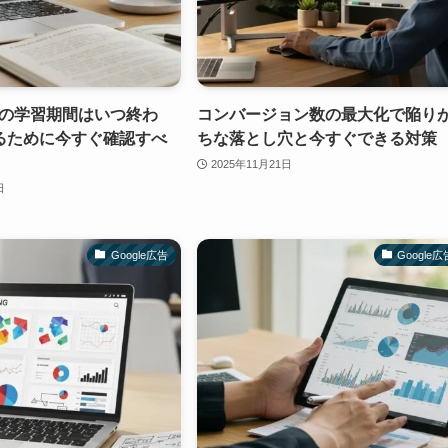
広告の学習期間はいつ終わ
コンバージョン数の最大化で陥り
るために今すぐ確認すべ
ちな落とし穴と今すぐできる対策
2025年11月21日
日
Google広告
Google広