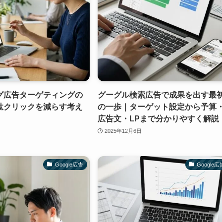
グ広告ターゲティングの
グーグル検索広告で成果を出す最
駄クリックを減らす考え
の一歩｜ターゲット設定から予算
広告文・LPまで分かりやすく解説
2025年12月6日
Google広告
Google広