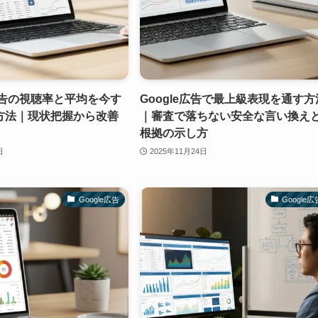
e広告の視聴率と平均を今す
Google広告で最上級表現を通す方
方法｜現状把握から改善
｜審査で落ちない安全な言い換え
根拠の示し方
日
2025年11月24日
Google広告
Google広