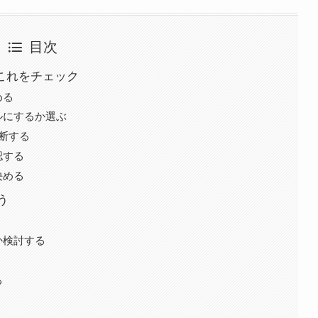
目次
ずこれをチェック
める
ルにするか選ぶ
判断する
認する
決める
う
か検討する
る