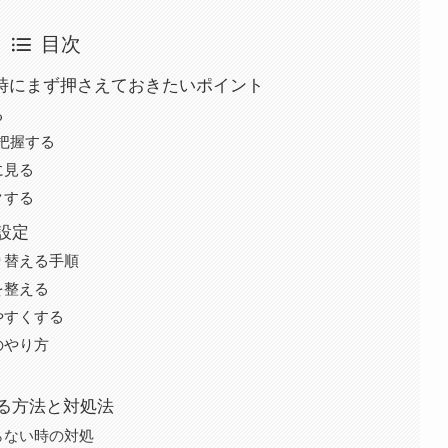
目次
る時にまず押さえておきたいポイント
る
把握する
に見る
クする
設定
り替える手順
を整える
やすくする
のやり方
る方法と対処法
らない時の対処