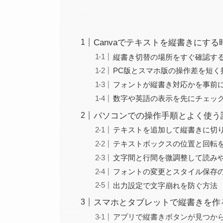
Canvaでテキストを縦書きにす
縦書き切替の場所をすぐ確認す
PC版とスマホ版の操作差を短く
フォントが縦書き対応かを事前
数字や英語の表示を先にチェッ
パソコンでの操作手順とよく使う
テキストを追加して縦書きに切
テキストボックスの位置と回転
文字間と行間を微調整して読み
フォントの変更とスタイル保存
出力設定で文字崩れを防ぐ方法
スマホとタブレットで縦書きを作
アプリで縦書きボタンが見つか