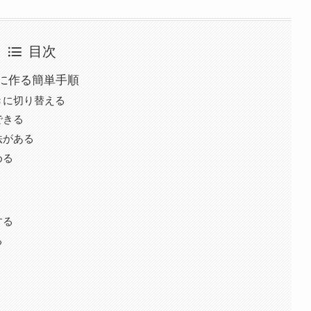
目次
に作る簡単手順
きに切り替える
できる
法がある
める
する
る