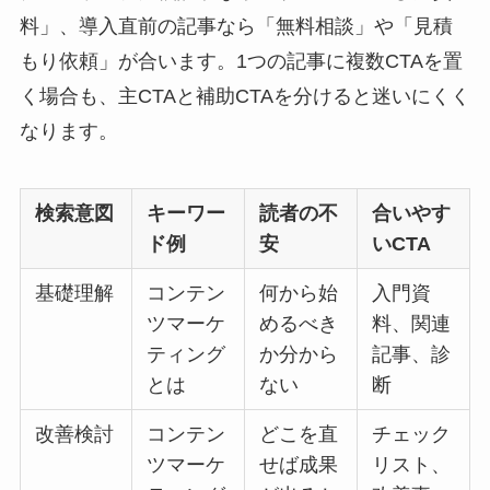
料」、導入直前の記事なら「無料相談」や「見積
もり依頼」が合います。1つの記事に複数CTAを置
く場合も、主CTAと補助CTAを分けると迷いにくく
なります。
検索意図
キーワー
読者の不
合いやす
ド例
安
いCTA
基礎理解
コンテン
何から始
入門資
ツマーケ
めるべき
料、関連
ティング
か分から
記事、診
とは
ない
断
改善検討
コンテン
どこを直
チェック
ツマーケ
せば成果
リスト、