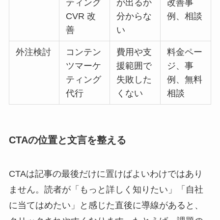
ティング
が出るか
改善事
CVR 改
分からな
例、相談
善
い
外注検討
コンテン
費用や支
料金ペー
ツマーケ
援範囲で
ジ、事
ティング
失敗した
例、無料
代行
くない
相談
CTAの位置と文言を整える
CTAは記事の最後だけに置けばよいわけではあり
ません。読者が「もっと詳しく知りたい」「自社
に当てはめたい」と感じた直後に導線があると、