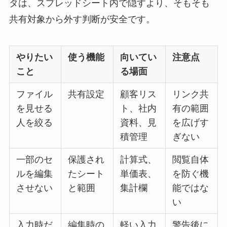
タは、スプレッドシート内で隠すより、そもそも
共有対象から外す判断が安全です。
やりたい
使う機能
向いてい
注意点
こと
る場面
ファイル
共有設定
顧客リス
リンク共
を見せる
ト、社内
有の範囲
人を絞る
資料、見
を広げす
積管理
ぎない
一部のセ
保護され
計算式、
閲覧自体
ルを編集
たシート
単価表、
を防ぐ機
させない
と範囲
集計欄
能ではな
い
入力時だ
編集時の
軽い入力
警告後に