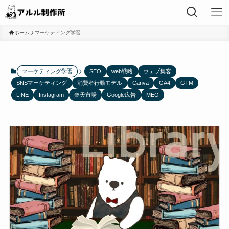
ホーム
マーケティング学習
マーケティング学習
SEO
web戦略
ウェブ集客
SNSマーケティング
消費者行動モデル
Canva
GA4
GTM
LINE
Instagram
楽天市場
Google広告
MEO