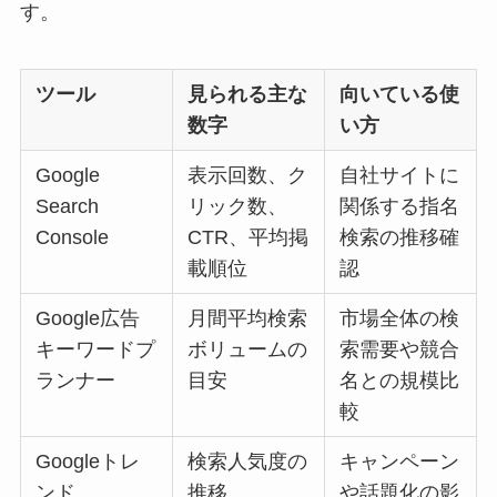
す。
ツール
見られる主な
向いている使
数字
い方
Google
表示回数、ク
自社サイトに
Search
リック数、
関係する指名
Console
CTR、平均掲
検索の推移確
載順位
認
Google広告
月間平均検索
市場全体の検
キーワードプ
ボリュームの
索需要や競合
ランナー
目安
名との規模比
較
Googleトレ
検索人気度の
キャンペーン
ンド
推移
や話題化の影