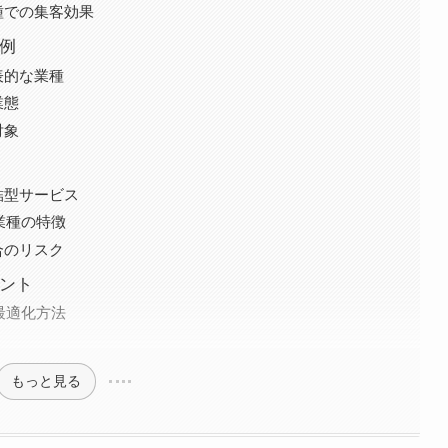
種での集客効果
体例
表的な業種
業態
対象
結型サービス
業種の特徴
合のリスク
イント
の最適化方法
もっと見る