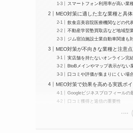
スマートフォン利用率が高い業
MEO対策に適した主な業種と具
飲食店美容院医療機関などの代
不動産学習塾買取店など地域型
ジム宿泊施設士業自動車関連も
MEO対策が不向きな業種と注意点
実店舗を持たないオンライン完
BtoBメインやマップ表示がない
口コミや評価が集まりにくい場
MEO対策で効果を高める実践ポ
Googleビジネスプロフィール
口コミ獲得と返信の重要性