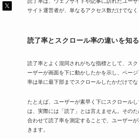
読了率は、ウェブサイトや記事に訪れたユーザ
サイト運営者が、単なるアクセス数だけでなく
読了率とスクロール率の違いを知
読了率とよく混同されがちな指標として、スク
ーザーが画面を下に動かしたかを示し、ページ
率は単に最下部までスクロールしたかだけでな
たとえば、ユーザーが素早く下にスクロールし
は、実際には「読了」とは言えません。そのた
合わせて読了率を測定することで、ユーザーが
きます。