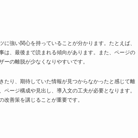
ツに強い関心を持っていることが分かります。たとえば、
事は、最後まで読まれる傾向があります。また、ページの
ザーの離脱が少なくなりやすいです。
きたり、期待していた情報が見つからなかったと感じて離
、ページ構成や見出し、導入文の工夫が必要となります。
の改善策を講じることが重要です。