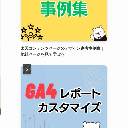
楽天コンテンツページのデザイン参考事例集｜
他社ページを見て学ぼう