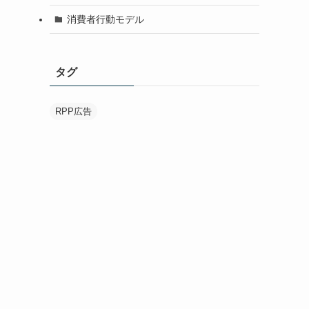
消費者行動モデル
タグ
RPP広告