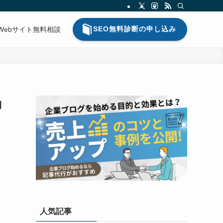
SEO無料診断の申し込み
Webサイト無料相談
動
人気記事