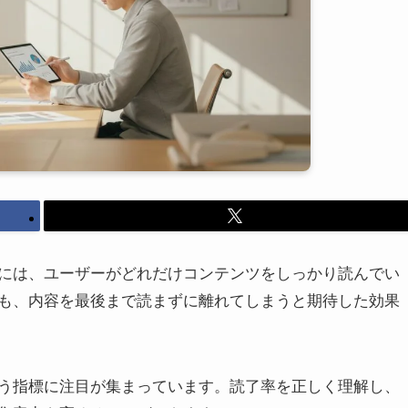
めには、ユーザーがどれだけコンテンツをしっかり読んでい
も、内容を最後まで読まずに離れてしまうと期待した効果
う指標に注目が集まっています。読了率を正しく理解し、