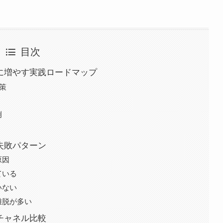
目次
間に増やす実践ロードマップ
策
例
失敗パターン
原因
ている
いない
離脱が多い
チャネル比較