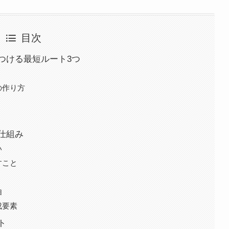
目次
つける最短ルート3つ
の作り方
仕組み
い
すこと
由
成要素
ト