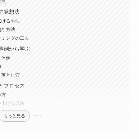
意点
ア発想法
広げる手法
的な方法
ーミングの工夫
事例から学ぶ
具体例
徴
き落とし穴
とプロセス
め方
を上げる方法
もっと見る