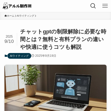
ホーム
AIライティング
チャットgptの制限解除に必要な時
2025
間とは？無料と有料プランの違い
9/10
や快適に使うコツも解説
2025年9月19日
AIライティング