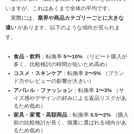
いますが、これはあくまで全体の平均です。
実際には、
業界や商品カテゴリーごとに大きな
違い
があります。以下のような傾向が見られま
す。
食品・飲料
：転換率
5〜10%
（リピート購入が
多く、比較検討の時間が短いため高め）
コスメ・スキンケア
：転換率
2〜5%
（ブラン
ド力やレビューの影響が大きい）
アパレル・ファッション
：転換率
1〜3%
（サ
イズ感やデザインの好みによる返品リスクがあ
るため低め）
家具・家電・高額商品
：転換率
0.5〜2%
（購入
前の比較検討が長く、慎重に選ばれる傾向があ
るため低め）