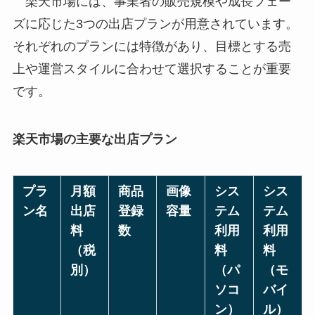
楽天市場には、事業者の販売規模や成長フェー
ズに応じた3つの出店プランが用意されています。
それぞれのプランには特徴があり、目標とする売
上や運営スタイルに合わせて選択することが重要
です。
楽天市場の主要な出店プラン
プラ
月額
商品
画像
シス
シス
ン名
出店
登録
容量
テム
テム
料
数
利用
利用
（税
料
料
別）
（パ
（モ
ソコ
バイ
ン）
ル）