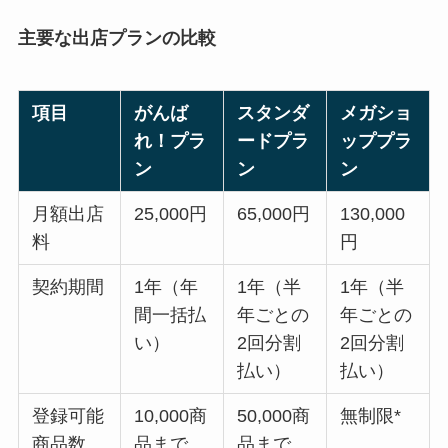
主要な出店プランの比較
項目
がんば
スタンダ
メガショ
れ！プラ
ードプラ
ッププラ
ン
ン
ン
月額出店
25,000円
65,000円
130,000
料
円
契約期間
1年（年
1年（半
1年（半
間一括払
年ごとの
年ごとの
い）
2回分割
2回分割
払い）
払い）
登録可能
10,000商
50,000商
無制限*
商品数
品まで
品まで