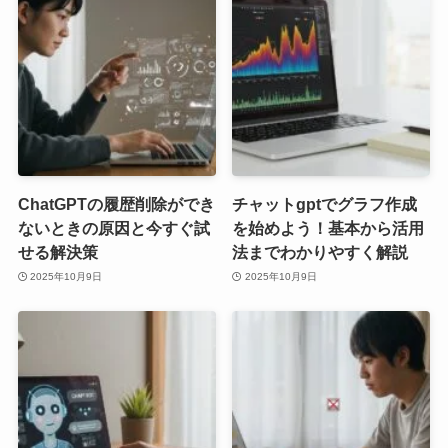
ChatGPTの履歴削除ができ
チャットgptでグラフ作成
ないときの原因と今すぐ試
を始めよう！基本から活用
せる解決策
法までわかりやすく解説
2025年10月9日
2025年10月9日