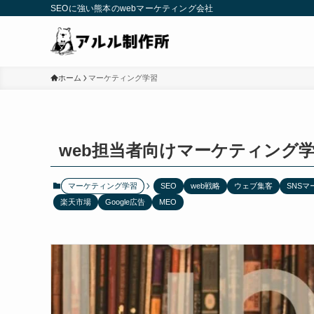
SEOに強い熊本のwebマーケティング会社
ホーム
マーケティング学習
web担当者向けマーケティング
マーケティング学習
SEO
web戦略
ウェブ集客
SNS
楽天市場
Google広告
MEO