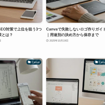
EO対策で上位を狙う3つ
Canvaで失敗しないロゴ作りガイ
策とは？
｜用途別の決め方から保存まで
日
2025年10月19日
Canva
Can