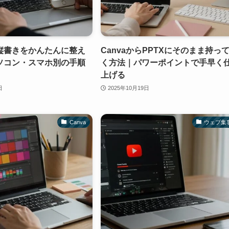
縦書きをかんたんに整え
CanvaからPPTXにそのまま持っ
ソコン・スマホ別の手順
く方法｜パワーポイントで手早く
上げる
日
2025年10月19日
Canva
ウェブ集