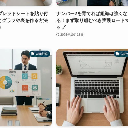
スプレッドシートを貼り付
ナンバー2を育てれば組織は強くな
とグラフや表を作る方法
る！まず取り組むべき実践ロード
ップ
日
2025年10月18日
web戦略
Can