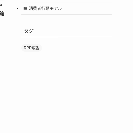
ず
消費者行動モデル
編
タグ
RPP広告