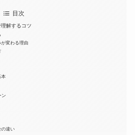
目次
間で理解するコツ
る
みが変わる理由
方
基本
ーン
金の違い