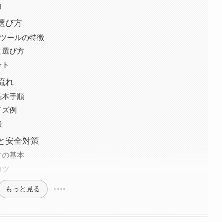
由
選び方
診断ツールの特徴
と選び方
ント
流れ
基本手順
イズ例
談
と安全対策
ィの基本
コツ
もっと見る