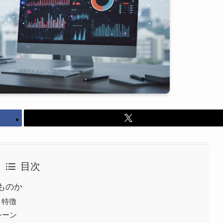
目次
ものか
と特徴
シーン