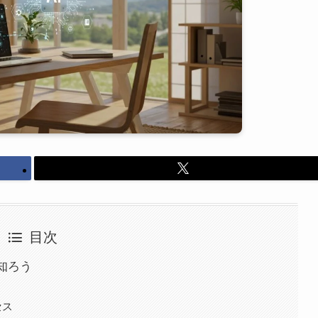
目次
知ろう
セス