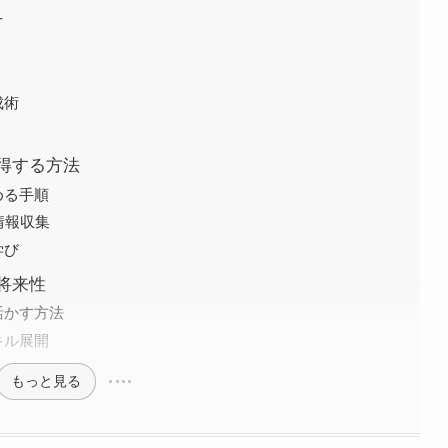
え
成術
得する方法
める手順
情報収集
学び
将来性
活かす方法
キル展開
もっと見る