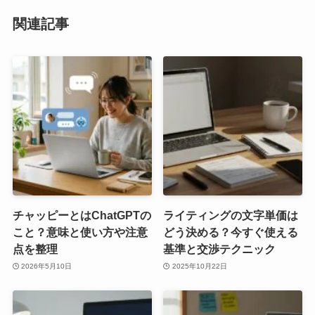
関連記事
チャッピーとはChatGPTの
ライティングの文字単価は
こと？意味と使い方や注意
どう決める？今すぐ使える
点を整理
基準と交渉テクニック
2026年5月10日
2025年10月22日