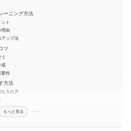
レーニング方法
イント
つ理由
力アップ法
コツ
使う
作成
重要性
す方法
的な入れ方
長
もっと見る