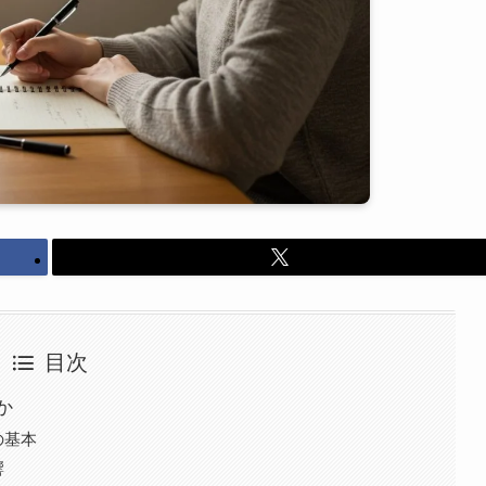
目次
か
の基本
響