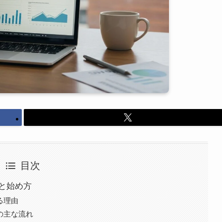
目次
本と始め方
る理由
析の主な流れ