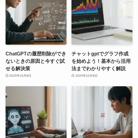
ChatGPTの履歴削除ができ
チャットgptでグラフ作成
ないときの原因と今すぐ試
を始めよう！基本から活用
せる解決策
法までわかりやすく解説
2025年10月9日
2025年10月9日