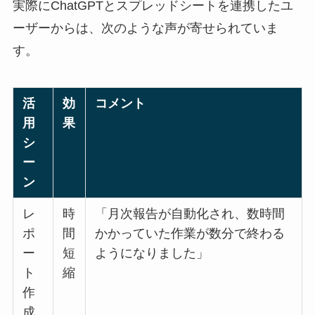
実際にChatGPTとスプレッドシートを連携したユ
ーザーからは、次のような声が寄せられていま
す。
活
効
コメント
用
果
シ
ー
ン
レ
時
「月次報告が自動化され、数時間
ポ
間
かかっていた作業が数分で終わる
ー
短
ようになりました」
ト
縮
作
成