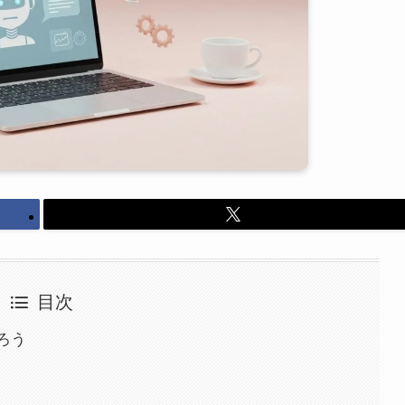
目次
ろう