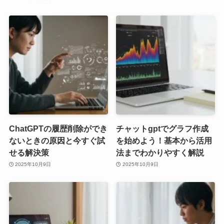
ChatGPTの履歴削除ができ
チャットgptでグラフ作成
ないときの原因と今すぐ試
を始めよう！基本から活用
せる解決策
法までわかりやすく解説
2025年10月9日
2025年10月9日