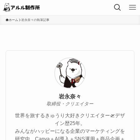
ホーム
岩永奈々の執筆記事
岩永奈々
取締役・クリエイター
世界を旅するきゅうり大好きクリエイター🛫デザ
イン歴25年。
みんながハッピーになる企業のマーケティングを
研究中。Canva＋AI導入＋SNS運用＋商品企画＋