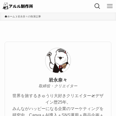
ホーム
岩永奈々の執筆記事
岩永奈々
取締役・クリエイター
世界を旅するきゅうり大好きクリエイター🛫デザ
イン歴25年。
みんながハッピーになる企業のマーケティングを
研究中。Canva＋AI導入＋SNS運用＋商品企画＋