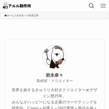
ホーム
岩永奈々の執筆記事
岩永奈々
取締役・クリエイター
世界を旅するきゅうり大好きクリエイター🛫デザ
イン歴25年。
みんながハッピーになる企業のマーケティングを
研究中。Canva＋AI導入＋SNS運用＋商品企画＋